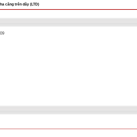
pha căng trên dây (LTD)
109