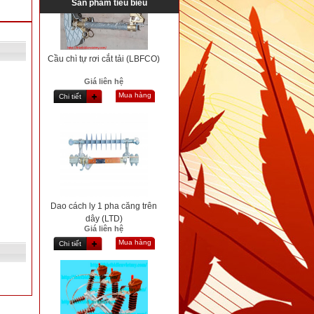
Sản phẩm tiêu biểu
Cầu chì tự rơi cắt tải (LBFCO)
Giá liên hệ
Mua hàng
Chi tiết
Dao cách ly 1 pha căng trên
dây (LTD)
Giá liên hệ
Mua hàng
Chi tiết