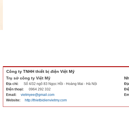
Công ty TNHH thiết bị điện Việt Mỹ
Trụ sở công ty Việt Mỹ
Nh
Địa chỉ:
Số 4/32 ngõ 83 Ngọc Hồi - Hoàng Mai - Hà Nội
Đị
Điện thoại:
0964 292 332
Đi
Email:
vietmyee@gmail.com
Em
Website:
http://thietbidienvietmy.com