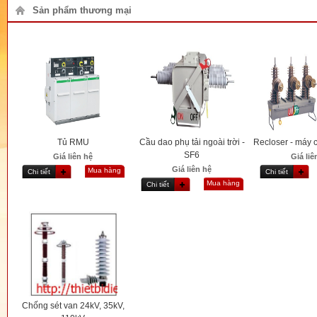
Sản phẩm thương mại
Tủ RMU
Cầu dao phụ tải ngoài trời -
Recloser - máy c
SF6
Giá liên hệ
Giá liê
Giá liên hệ
Mua hàng
Chi tiết
Chi tiết
Mua hàng
Chi tiết
Chống sét van 24kV, 35kV,