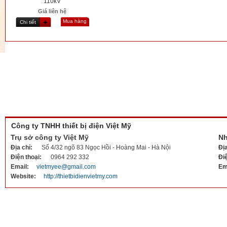
110kV
Giá liên hệ
Mua hàng
Chi tiết
Công ty TNHH thiết bị điện Việt Mỹ
Trụ sở công ty Việt Mỹ
Nh
Địa chỉ:
Số 4/32 ngõ 83 Ngọc Hồi - Hoàng Mai - Hà Nội
Đị
Điện thoại:
0964 292 332
Đi
Email:
vietmyee@gmail.com
Em
Website:
http://thietbidienvietmy.com